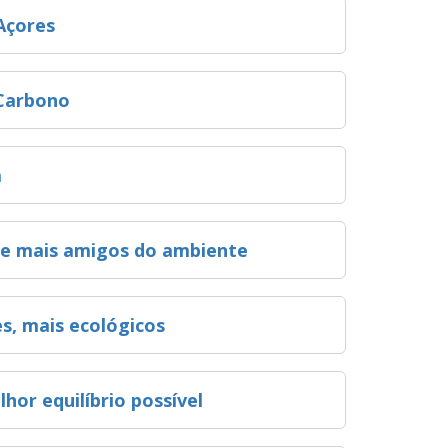
Açores
Carbono
a
 e mais amigos do ambiente
es, mais ecológicos
or equilíbrio possível