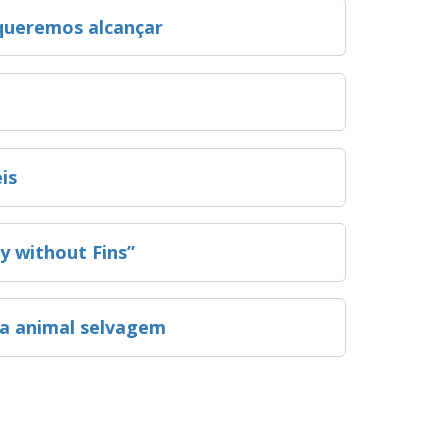
queremos alcançar
is
ly without Fins”
ida animal selvagem