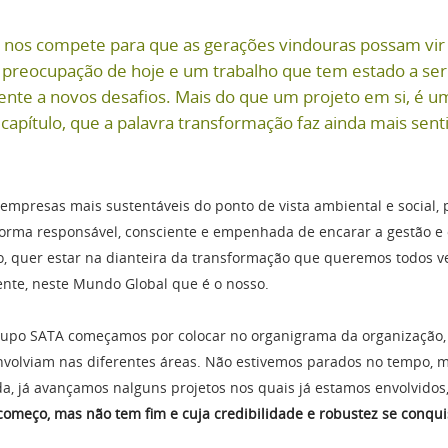
e nos compete para que as gerações vindouras possam vi
reocupação de hoje e um trabalho que tem estado a ser fe
nte a novos desafios. Mais do que um projeto em si, é um
capítulo, que a palavra transformação faz ainda mais sent
 empresas mais sustentáveis do ponto de vista ambiental e social,
rma responsável, consciente e empenhada de encarar a gestão e o
, quer estar na dianteira da transformação que queremos todos ve
ente, neste Mundo Global que é o nosso.
Grupo SATA começamos por colocar no organigrama da organização,
senvolviam nas diferentes áreas. Não estivemos parados no tempo,
 ainda, já avançamos nalguns projetos nos quais já estamo
começo, mas não tem fim e cuja credibilidade e robustez se conquis